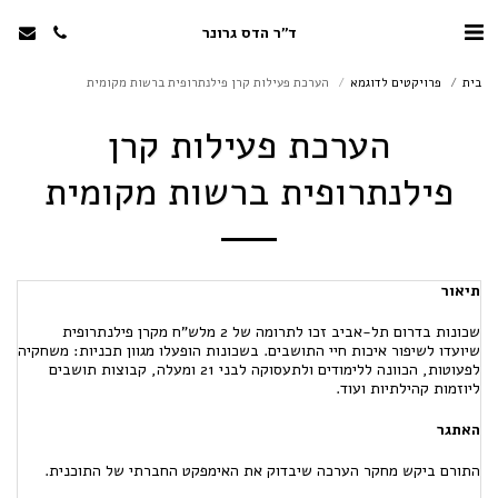
ד"ר הדס גרונר
בית
פרויקטים לדוגמא
הערכת פעילות קרן פילנתרופית ברשות מקומית
הערכת פעילות קרן
פילנתרופית ברשות מקומית
תיאור
שכונות בדרום תל-אביב זכו לתרומה של 2 מלש"ח מקרן פילנתרופית
שיועדו לשיפור איכות חיי התושבים. בשכונות הופעלו מגוון תכניות: משחקיה
לפעוטות, הכוונה ללימודים ולתעסוקה לבני 21 ומעלה, קבוצות תושבים
ליוזמות קהילתיות ועוד.
האתגר
התורם ביקש מחקר הערכה שיבדוק את האימפקט החברתי של התוכנית.