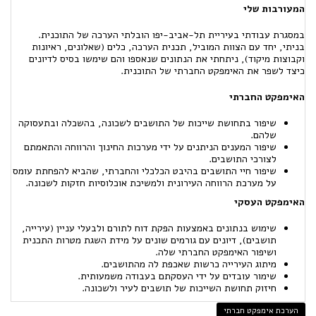
המעורבות שלי
במסגרת עבודתי בעיריית תל-אביב-יפו הובלתי הערכה של התוכנית.
בניתי, יחד עם הצוות המוביל, תכנית הערכה, כלים (שאלונים, ראיונות
וקבוצות מיקוד), ניתחתי את הנתונים שנאספו והם שימשו בסיס לדיונים
כיצד לשפר את האימפקט החברתי של התוכנית.
האימפקט החברתי
שיפור בתחושת שייכות של התושבים לשכונה, בהשכלה ובתעסוקה
שלהם.
שיפור המענים הניתנים על ידי מערכות החינוך והרווחה והתאמתם
לצורכי התושבים.
שיפור חיי התושבים בהיבט הכלכלי והחברתי, שהביא להפחתת עומס
על מערכת הרווחה העירונית ולמשיכת אוכלוסיות חזקות לשכונה.
האימפקט העסקי
שימוש בנתונים באמצעות הפקת דוח לתורם ולבעלי עניין (עירייה,
תושבים), דיונים עם גורמים שונים על מידת השגת מטרות התכנית
ושיפור האימפקט החברתי שלה.
מיתוג העירייה כרשות שאכפת לה מהתושבים.
שימור עובדים על ידי העסקתם בעבודה משמעותית.
חיזוק תחושת השייכות של תושבים לעיר ולשכונה.
הערכת אימפקט חברתי